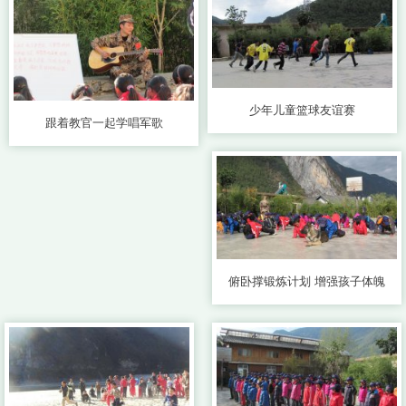
少年儿童篮球友谊赛
跟着教官一起学唱军歌
俯卧撑锻炼计划 增强孩子体魄