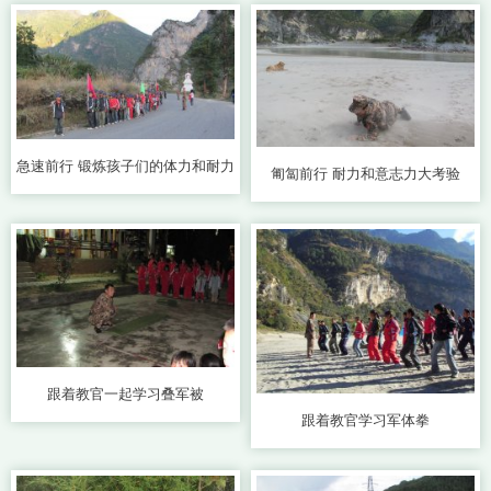
急速前行 锻炼孩子们的体力和耐力
匍匐前行 耐力和意志力大考验
跟着教官一起学习叠军被
跟着教官学习军体拳