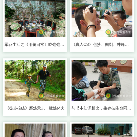
军营生活之《用餐日常》吃饱饱才有力气
《真人CS》包抄、围剿、冲锋陷阵
《徒步拉练》磨炼意志，锻炼体力
与书本知识相比，生存技能也同样重要