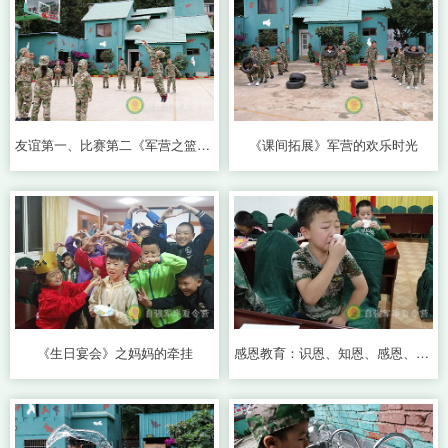
友谊第一、比赛第二《军营之篮球赛》
《课间拓展》军营的欢乐时光
《生日宴会》之妈妈的牵挂
感恩教育：识恩、知恩、感恩、报恩和施恩