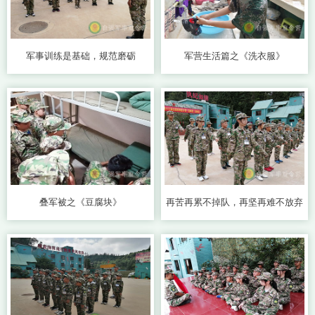
军事训练是基础，规范磨砺
军营生活篇之《洗衣服》
叠军被之《豆腐块》
再苦再累不掉队，再坚再难不放弃