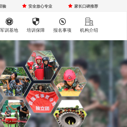
经验

安全放心专业

家长口碑推荐




军训基地
培训保障
报名事项
机构介绍