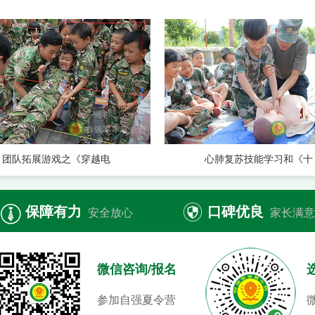
团队拓展游戏之《穿越电
心肺复苏技能学习和《十
保障有力
口碑优良


安全放心
家长满意
微信咨询/报名
参加自强夏令营