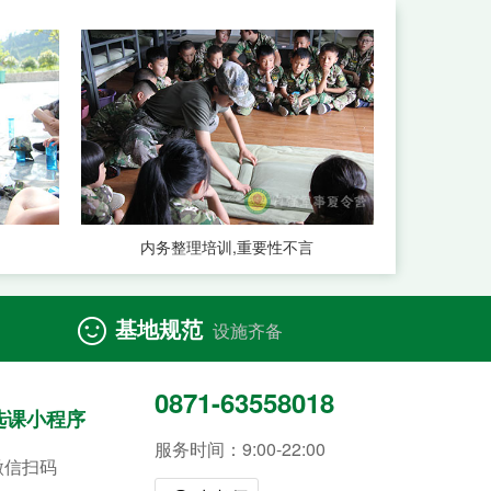
内务整理培训,重要性不言
基地规范

设施齐备
0871-63558018
选课小程序
服务时间：9:00-22:00
微信扫码