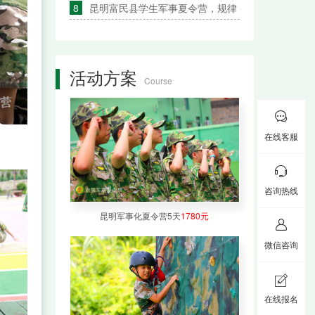
8
昆明富民县学生军事夏令营，规律
活动方案
Course

在线客服


咨询热线
昆明军事化夏令营5天
1780元

400-
微信咨询
9700-
598

在线报名
全国15