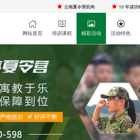

云南夏令营机构

15 年成功




网站首页
培训课程
精彩活动
活动特色