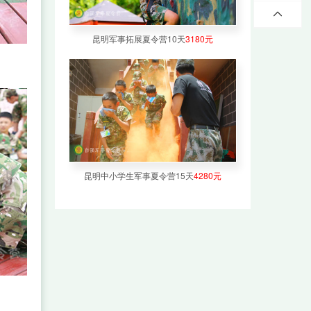
大训练
基地咨

询报名
昆明军事拓展夏令营10天
3180元
昆明 0871-
成都 028-8
重庆 023-6
郑州 0371-
深圳 0755-
北京 15210
昆明中小学生军事夏令营15天
4280元
上海 17717
南京 18761