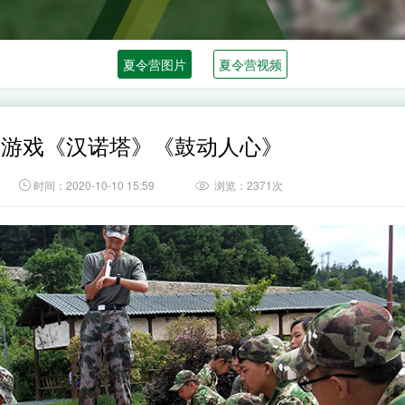
夏令营图片
夏令营视频
展游戏《汉诺塔》《鼓动人心》

时间：2020-10-10 15:59
浏览：2371次
