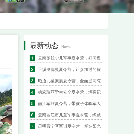
最新动态
News
1
云南楚雄少儿军事夏令营，好习惯
2
玉溪奥德曼夏令营，让参加过的孩
3
昭通儿童素质夏令营，全面提高综
4
德宏瑞丽学生安全夏令营，增强纪
5
丽江军旅夏令营，带孩子体验军人
6
云南丽江市儿童军事夏令营，练就
7
昆明晋宁区军训夏令营，塑造阳光