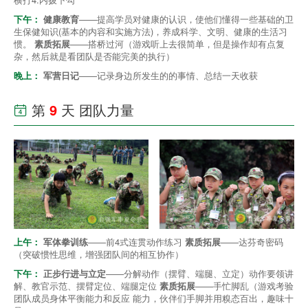
下午：
健康教育
——提高学员对健康的认识，使他们懂得一些基础的卫
生保健知识(基本的内容和实施方法)，养成科学、文明、健康的生活习
惯。
素质拓展
——搭桥过河（游戏听上去很简单，但是操作却有点复
杂，然后就是看团队是否能完美的执行）
晚上：
军营日记
——记录身边所发生的的事情、总结一天收获
第
9
天 团队力量

上午：
军体拳训练
——前4式连贯动作练习
素质拓展
——达芬奇密码
（突破惯性思维，增强团队间的相互协作）
下午：
正步行进与立定
——分解动作（摆臂、端腿、立定）动作要领讲
解、教官示范、摆臂定位、端腿定位
素质拓展
——手忙脚乱（游戏考验
团队成员身体平衡能力和反应 能力，伙伴们手脚并用糗态百出，趣味十