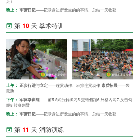
足）
晚上：
军营日记
——记录身边所发生的的事情、总结一天收获
第
10
天 拳术特训

上午：
正步行进与立定
——连贯动作、班排连贯动作
素质拓展
——袋
鼠跳
下午：
军体拳训练
——前5-8式分解练习5.交错侧踹6.外格内勾7.反击勾
踢8.转身别臂
晚上：
军营日记
——记录身边所发生的的事情、总结一天收获
第
11
天 消防演练
