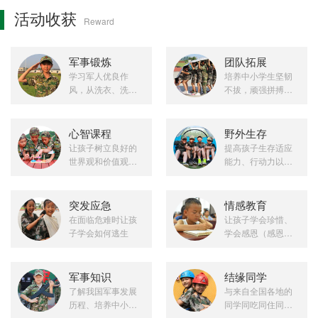
活动收获
Reward
军事锻炼
团队拓展
学习军人优良作
培养中小学生坚韧
风，从洗衣、洗
不拔，顽强拼搏的
碗、打扫卫生等细
精神、挑战极限、
节锻炼独立能力
增加集体观念
心智课程
野外生存
让孩子树立良好的
提高孩子生存适应
世界观和价值观，
能力、行动力以及
增强自信心
金钱规划能力、发
扬坚持到底的精神
突发应急
情感教育
在面临危难时让孩
让孩子学会珍惜、
子学会如何逃生
学会感恩（感恩父
母、感恩老师、感
恩社会）
军事知识
结缘同学
了解我国军事发展
与来自全国各地的
历程、培养中小学
同学同吃同住同训
生爱国主义精神和
练，四海友谊一生