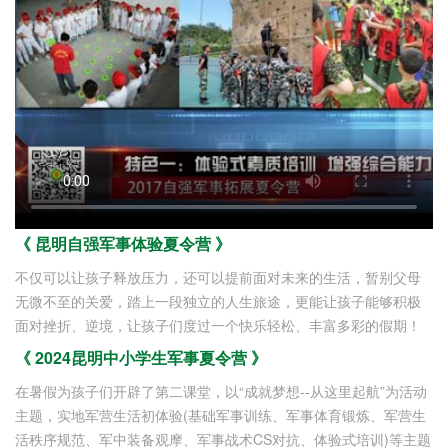
《 昆明自强军事体验夏令营 》
不仅可以让孩子释放压力，还可以提前面对未来的生活，暂别父母
无微不至的关爱，踏上一段独立的人生旅途，更能让孩子能够积极
面对挫折、逆境，让孩子们度过一个快乐轻松、丰富多彩的假期！
《 2024昆明中小学生军事夏令营 》
在暑假为孩子们开辟了第二课堂，以“成就梦想--从这里起航”为活动
主题，实地军营生活初体验(基础军事训练、军事体育锻炼、军营生
活秩序规范、军中装备观摩、军事战术CS对抗、体验式培训)等主题