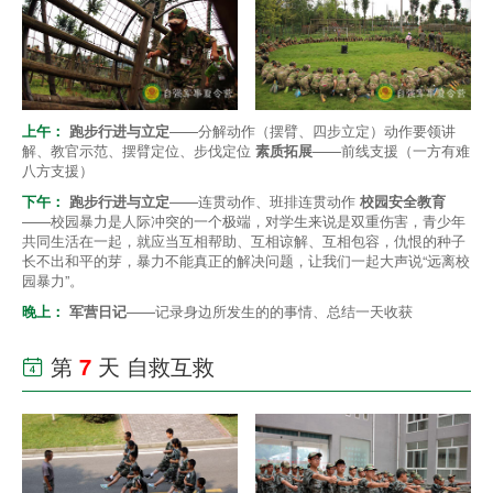
上午：
跑步行进与立定
——分解动作（摆臂、四步立定）动作要领讲
解、教官示范、摆臂定位、步伐定位
素质拓展
——前线支援（一方有难
八方支援）
下午：
跑步行进与立定
——连贯动作、班排连贯动作
校园安全教育
——校园暴力是人际冲突的一个极端，对学生来说是双重伤害，青少年
共同生活在一起，就应当互相帮助、互相谅解、互相包容，仇恨的种子
长不出和平的芽，暴力不能真正的解决问题，让我们一起大声说“远离校
园暴力”。
晚上：
军营日记
——记录身边所发生的的事情、总结一天收获
第
7
天 自救互救
