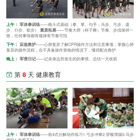
上午：
军体拳训练
——格斗式基础（拳、掌、勾手；马步、弓步、虚
步、仆步、歇步）
素质拓展
——节奏大师（杯子舞）节奏、步伐保持一
致，任何事情都有规律有节奏可找
下午：
应急救护
——心肺复苏了解CPR操作方法和注意事项，掌握心肺
复苏的操作流程，在不具备操作资格的情况下，懂得配合救护
晚上：
军营日记
——记录身边所发生的的事情、总结一天收获
第
8
天 健康教育

上午：
军体拳训练
——前4式分解动作练习1.弓步冲拳2.穿喉弹踢3.马步
横打4.内拨下勾