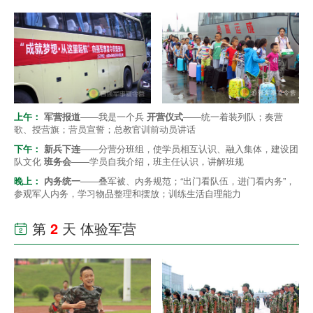
上午：
军营报道
——我是一个兵
开营仪式
——统一着装列队；奏营
歌、授营旗；营员宣誓；总教官训前动员讲话
下午：
新兵下连
——分营分班组，使学员相互认识、融入集体，建设团
队文化
班务会
——学员自我介绍，班主任认识，讲解班规
晚上：
内务统一
——叠军被、内务规范；“出门看队伍，进门看内务”，
参观军人内务，学习物品整理和摆放；训练生活自理能力
第
2
天 体验军营
