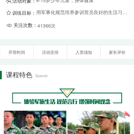
6-15岁少年儿童，身体健康
活动对象：

用军事化规范培养参训营员良好的生活习惯，使学生学会基本的生活技能
训练目标：

关注次数：

41366
次
开营时间
活动安排
入营须知
家长评价
课程特色
Special