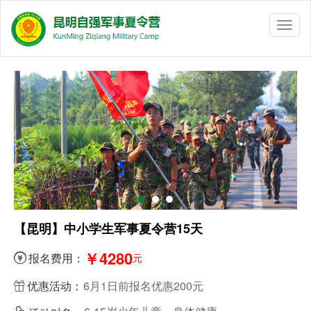
Toggl
naviga
【昆明】中小学生军事夏令营15天
￥4280
报名费用：
元

优惠活动：
6月1日前报名优惠200元
