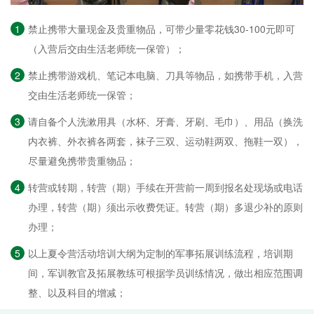
1
禁止携带大量现金及贵重物品，可带少量零花钱30-100元即可
（入营后交由生活老师统一保管）；
2
禁止携带游戏机、笔记本电脑、刀具等物品，如携带手机，入营
交由生活老师统一保管；
3
请自备个人洗漱用具（水杯、牙膏、牙刷、毛巾）、用品（换洗
内衣裤、外衣裤各两套，袜子三双、运动鞋两双、拖鞋一双），
尽量避免携带贵重物品；
4
转营或转期，转营（期）手续在开营前一周到报名处现场或电话
办理，转营（期）须出示收费凭证。转营（期）多退少补的原则
办理；
5
以上夏令营活动培训大纲为定制的军事拓展训练流程，培训期
间，军训教官及拓展教练可根据学员训练情况，做出相应范围调
整、以及科目的增减；