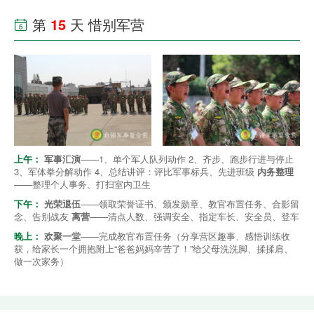
第
15
天 惜别军营

上午：
军事汇演
——1、单个军人队列动作 2、齐步、跑步行进与停止
3、军体拳分解动作 4、总结讲评：评比军事标兵、先进班级
内务整理
——整理个人事务、打扫室内卫生
下午：
光荣退伍
——领取荣誉证书、颁发勋章、教官布置任务、合影留
念、告别战友
离营
——清点人数、强调安全、指定车长、安全员、登车
晚上：
欢聚一堂
——完成教官布置任务（分享营区趣事、感悟训练收
获，给家长一个拥抱附上“爸爸妈妈辛苦了！”给父母洗洗脚、揉揉肩、
做一次家务）