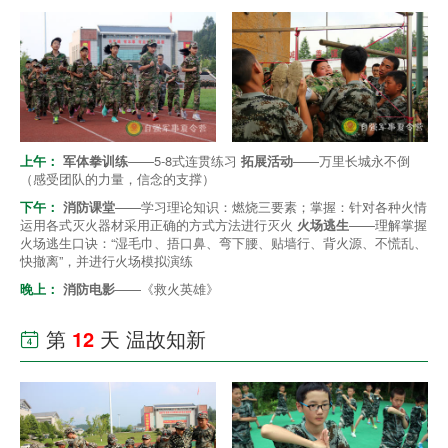
上午：
军体拳训练
——5-8式连贯练习
拓展活动
——万里长城永不倒
（感受团队的力量，信念的支撑）
下午：
消防课堂
——学习理论知识：燃烧三要素；掌握：针对各种火情
运用各式灭火器材采用正确的方式方法进行灭火
火场逃生
——理解掌握
火场逃生口诀：“湿毛巾、捂口鼻、弯下腰、贴墙行、背火源、不慌乱、
快撤离”，并进行火场模拟演练
晚上：
消防电影
——《救火英雄》
第
12
天 温故知新
