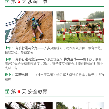
第
5
天 步调一致

上午：
齐步行进与立定
——齐步分解练习，动作要领讲解、教官示范、
摆臂定位、步伐定位
下午：
齐步行进与立定
——齐步连贯练习
协力运球
——由于孩子的身
高差距会给游戏带来难度，因此，孩子要互相配合才能在最短的时间中
完成任务
晚上：
军营电影
——《冲出亚马逊》学习军人坚强的意志，敢于拼搏的
精神
第
6
天 安全教育
