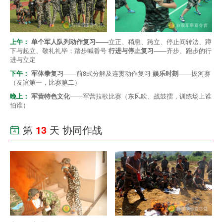
上午：
单个军人队列动作复习
——立正、稍息、跨立、停止间转法、蹲
下与起立、敬礼礼毕；踏步喊番号
行进与停止复习
——齐步、跑步的行
进与立定
下午：
军体拳复习
——前8式分解及连贯动作复习
娱乐时刻
——拔河赛
（友谊第一，比赛第二）
晚上：
军营特色文化
——军营拉歌比赛（东风吹、战鼓擂，训练场上谁
怕谁）
第
13
天 协同作战
