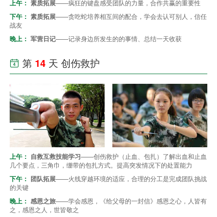
上午：
素质拓展
——疯狂的键盘感受团队的力量，合作共赢的重要性
下午：
素质拓展
——贪吃蛇培养相互间的配合，学会去认可别人，信任
战友
晚上：
军营日记
——记录身边所发生的的事情、总结一天收获
第
14
天 创伤救护

上午：
自救互救技能学习
——创伤救护（止血、包扎）了解出血和止血
几个要点，三角巾，绷带的包扎方式。提高突发情况下的处置能力
下午：
团队拓展
——火线穿越环境的适应，合理的分工是完成团队挑战
的关键
晚上：
感恩之旅
——学会感恩，《给父母的一封信》感恩之心，人皆有
之，感恩之人，世皆敬之