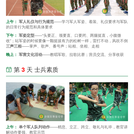
上午：
军人礼仪与行为规范
——学习军人军姿、着装、礼仪要求与军队
的日常行为规范和具体要求
下午：
军姿定型
——“头要正、颈要直、口要闭、两腿挺直，小腹微
收”；站军姿的时候要像一颗挺拔有力的松树一样，雷打不动，风吹不倒
三声三相
——掌声、歌声、番号声；站相、坐相、走相
晚上：
军营文化活动
——教唱军歌、拉歌比赛；营员交流、分享收获
第
3
天 士兵素质

上午：
单个军人队列动作
——稍息、立正、跨立、敬礼与礼毕，教官讲
解动作要领、教官示范