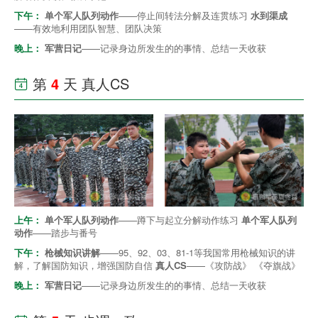
下午：
单个军人队列动作
——停止间转法分解及连贯练习
水到渠成
——有效地利用团队智慧、团队决策
晚上：
军营日记
——记录身边所发生的的事情、总结一天收获
第
4
天 真人CS

上午：
单个军人队列动作
——蹲下与起立分解动作练习
单个军人队列
动作
——踏步与番号
下午：
枪械知识讲解
——95、92、03、81-1等我国常用枪械知识的讲
解，了解国防知识，增强国防自信
真人CS
——《攻防战》 《夺旗战》
晚上：
军营日记
——记录身边所发生的的事情、总结一天收获